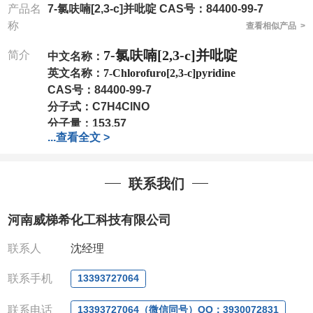
产品名
7-氯呋喃[2,3-c]并吡啶 CAS号：84400-99-7
称
查看相似产品 >
7-氯呋喃[2,3-c]并吡啶
简介
中文名称：
英文名称：
7-Chlorofuro[2,3-c]pyridine
CAS号：
84400-99-7
分子式：
C7H4ClNO
分子量：
153.57
...
查看全文 >
包装：
1Mg ; 5Mg;10Mg ;100Mg;250Mg ;500Mg
;1g;2.5g ;5g ;10g
可根据客户需求进行分装
我司对高校及科研单位先发货和
*
后付款
;
如果您在工
联系我们
作中有用到的试剂
,
欢迎前来询购
,
如若出现质量问题
,
全额退款
,
并承担所有运费。
河南威梯希化工科技有限公司
电话
:0371-63377391/13393727064
QQ:3930072831
联系人
沈经理
微信
:13393727064
联系人
: 沈晓东(
欢迎致电
,
或
QQ
、微信联系
)
联系手机
13393727064
联系电话
13393727064（微信同号）QQ：3930072831