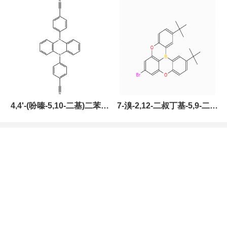
2643331-97-7
酮，CAS:2459874-51-0，
现货促销，可分装，高校研
究所 先发后付
4,4'-(吩嗪-5,10-二基)二苯甲
7-溴-2,12-二叔丁基-5,9-二氧
腈，CAS:1638702-80-3，
杂-13B-硼萘[3,2,1-DE]蒽，
常备现货，科研产品，高校
CAS:2378498-93-0，常备
研究所 先发后付
现货，按需分装，高校研究
所 先发后付