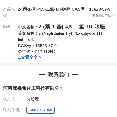
产品名
2-(萘-1-基)-4,5-二氢-1H-咪唑 CAS号：13623-57-9
称
查看相似产品 >
2-(萘-1-基)-4,5-二氢-1H-咪唑
简介
中文名称：
英文名称：
2-(Naphthalen-1-yl)-4,5-dihydro-1H-
imidazole
CAS号：
13623-57-9
分子式：
C13H12N2
...
查看全文 >
分子量：
196.25
包装：
1Mg ; 5Mg;10Mg ;100Mg;250Mg ;500Mg
;1g;2.5g ;5g ;10g
可根据客户需求进行分装
联系我们
我司对高校及科研单位先发货和
*
后付款
;
如果您在工
作中有用到的试剂
,
欢迎前来询购
,
如若出现质量问题
,
河南威梯希化工科技有限公司
全额退款
,
并承担所有运费。
电话
:0371-63377391/13393727064
联系人
沈经理
QQ:3930072831
微信
:13393727064
联系手机
13393727064
联系人
: 沈晓东(
欢迎致电
,
或
QQ
、微信联系
)