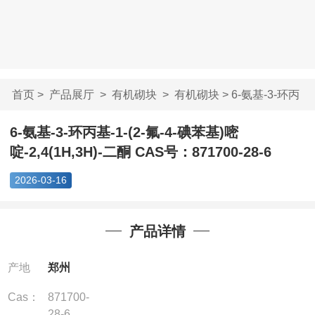
首页
>
产品展厅
>
有机砌块
>
有机砌块
> 6-氨基-3-环丙
基-1-(2-氟-4-碘...
6-氨基-3-环丙基-1-(2-氟-4-碘苯基)嘧
啶-2,4(1H,3H)-二酮 CAS号：871700-28-6
2026-03-16
产品详情
产地
郑州
Cas：
871700-
28-6