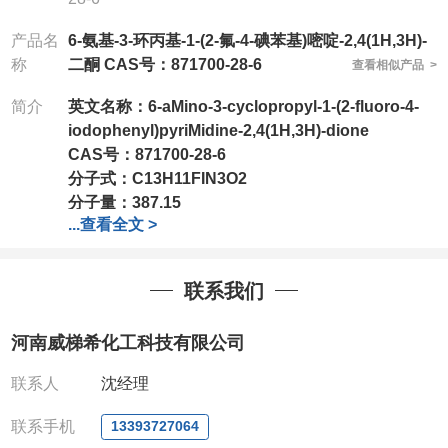
产品名
6-氨基-3-环丙基-1-(2-氟-4-碘苯基)嘧啶-2,4(1H,3H)-
称
二酮 CAS号：871700-28-6
查看相似产品 >
简介
英文名称：
6-aMino-3-cyclopropyl-1-(2-fluoro-4-
iodophenyl)pyriMidine-2,4(1H,3H)-dione
CAS号：
871700-28-6
分子式：
C13H11FIN3O2
分子量：
387.15
...
查看全文 >
包装：
1Mg ; 5Mg;10Mg ;100Mg;250Mg ;500Mg
;1g;2.5g ;5g ;10g
可根据客户需求进行分装
我司对高校及科研单位先发货和
*
后付款
;
如果您在工
联系我们
作中有用到的试剂
,
欢迎前来询购
,
如若出现质量问题
,
全额退款
,
并承担所有运费。
河南威梯希化工科技有限公司
电话
:0371-63377391/13393727064
QQ:3930072831
联系人
沈经理
微信
:13393727064
联系人
: 沈晓东(
欢迎致电
,
或
QQ
、微信联系
)
联系手机
13393727064