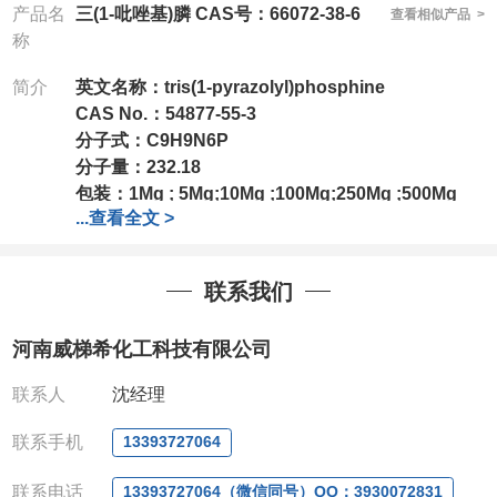
产品名
三(1-吡唑基)膦 CAS号：66072-38-6
查看相似产品 >
称
简介
英文名称：tris(1-pyrazolyl)phosphine
CAS No.：54877-55-3
分子式：C9H9N6P
分子量：232.18
包装：
1Mg ; 5Mg;10Mg ;100Mg;250Mg ;500Mg
...
查看全文 >
;1g;2.5g ;5g ;10g
可根据客户需求进行分装
我司对高校及科研单位先发货和
*
后付款
;
如果您在工
作中有用到的试剂
,
欢迎前来询购
,
如若出现质量问题
,
联系我们
全额退款
,
并承担所有运费。
电话
:0371-63377391/13393727064
河南威梯希化工科技有限公司
QQ:3930072831
微信
:13393727064
联系人
沈经理
联系人
: 沈晓东(
欢迎致电
,
或
QQ
、微信联系
)
联系手机
13393727064
联系电话
13393727064（微信同号）QQ：3930072831