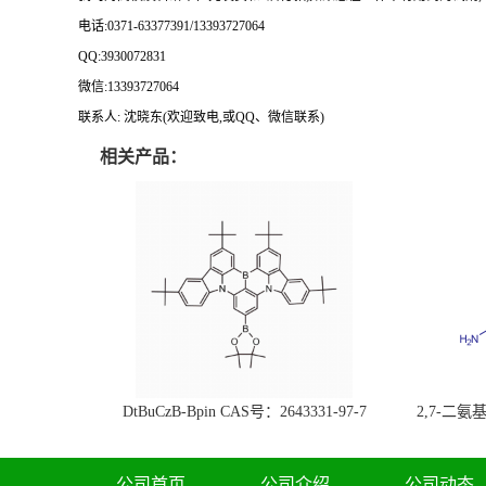
电话
:0371-63377391/13393727064
QQ:3930072831
微信
:13393727064
联系人
: 沈晓东(
欢迎致电
,
或
QQ
、微信联系
)
相关产品：
DtBuCzB-Bpin CAS号：2643331-97-7
2,7-二氨基芘
51-0
公司首页
公司介绍
公司动态