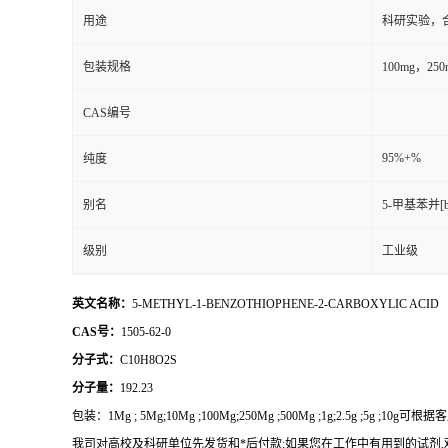
用途
科研实验，
包装规格
100mg，2
CAS编号
95%+%
纯度
别名
5-甲基苯并[
级别
工业级
英文名称：
5-METHYL-1-BENZOTHIOPHENE-2-CARBOXYLIC ACID
CAS号：
1505-62-0
分子式：
C10H8O2S
分子量：
192.23
包装：
1Mg ; 5Mg;10Mg ;100Mg;250Mg ;500Mg ;1g;2.5g ;5g ;10g
可根据客
我司对高校及科研单位先发货和
*
后付款
;
如果您在工作中有用到的试剂
,