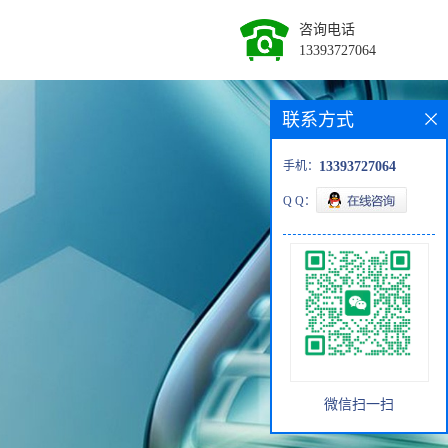
咨询电话
13393727064
联系方式
手机：
13393727064
Q Q：
微信扫一扫