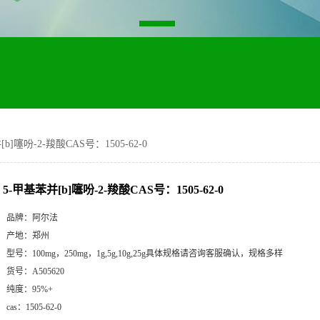
b]噻吩-2-羧酸CAS号：1505-62-0
5-甲基苯并[b]噻吩-2-羧酸CAS号：1505-62-0
品牌：
阿尔法
产地：
郑州
型号：
100mg，250mg，1g,5g,10g,25g具体规格请咨询客服确认，规格多样
货号：
A505620
纯度：
95%+
cas：
1505-62-0