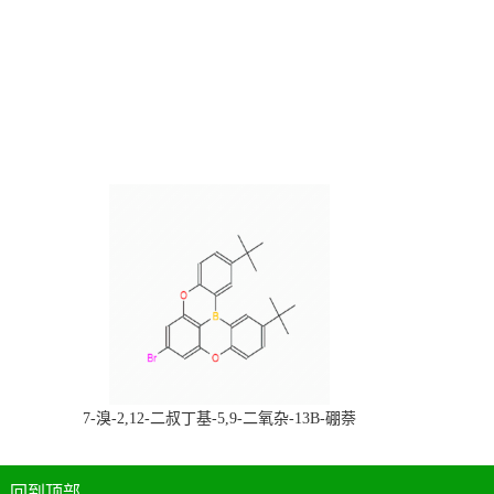
，
7-溴-2,12-二叔丁基-5,9-二氧杂-13B-硼萘
科研产品，
[3,2,1-DE]蒽，CAS:2378498-93-0，常备现
货，按需分装，高校研究所 先发后付
回到顶部