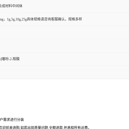
合成材料中间体
50mg，1g,5g,10g,25g具体规格请咨询客服确认，规格多样
b]噻吩-2-羧酸
户需求进行分装
欢迎前来询购
,
如若出现质量问题
,
全额退款
,
并承担所有运费。