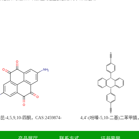
-4,5,9,10-四酮，CAS:2459874-
4,4'-(吩嗪-5,10-二基)二苯甲腈
，现货促销，可分装，高校研究所 先
CAS:1638702-80-3，常备现货，
发后付
高校研究所 先发后付
产品展厅
联系方式
证书荣誉