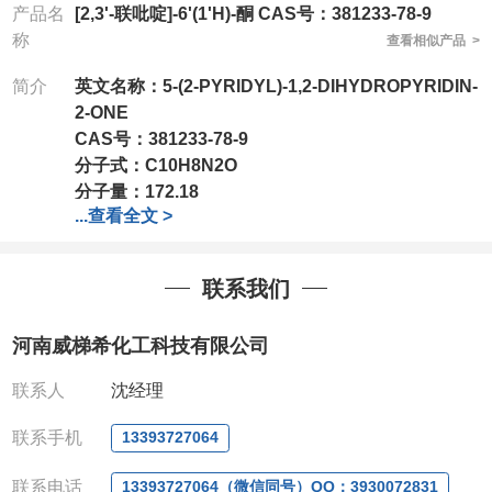
产品名
[2,3'-联吡啶]-6'(1'H)-酮 CAS号：381233-78-9
称
查看相似产品 >
简介
英文名称：
5-(2-PYRIDYL)-1,2-DIHYDROPYRIDIN-
2-ONE
CAS号：
381233-78-9
分子式：
C10H8N2O
分子量：
172.18
...
查看全文 >
包装：
1Mg ; 5Mg;10Mg ;100Mg;250Mg ;500Mg
;1g;2.5g ;5g ;10g
可根据客户需求进行分装
联系我们
我司对高校及科研单位先发货和
*
后付款
;
如果您在工
作中有用到的试剂
,
欢迎前来询购
,
如若出现质量问题
,
河南威梯希化工科技有限公司
全额退款
,
并承担所有运费。
电话
:0371-63377391/13393727064
联系人
沈经理
QQ:3930072831
微信
:13393727064
联系手机
13393727064
联系人
: 沈晓东(
欢迎致电
,
或
QQ
、微信联系
)
联系电话
13393727064（微信同号）QQ：3930072831