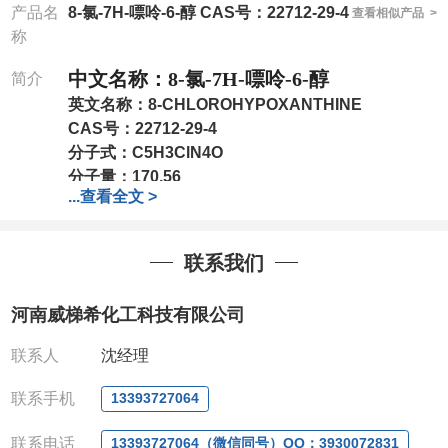
产品名
8-氯-7H-嘌呤-6-醇 CAS号：22712-29-4
查看相似产品 >
称
中文名称：
8-氯-7H-嘌呤-6-醇
简介
英文名称：
8-CHLOROHYPOXANTHINE
CAS号：
22712-29-4
分子式：
C5H3ClN4O
分子量：
170.56
...
查看全文 >
可根据客户需求进行分装
QQ:3930072831
微信
:13393727064
联系我们
联系人
: 沈晓东(
欢迎致电
,
或
QQ
、微信联系
)
河南威梯希化工科技有限公司
联系人
沈经理
联系手机
13393727064
联系电话
13393727064（微信同号）QQ：3930072831