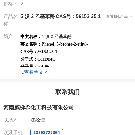
价格：
2
产品名
5-溴-2-乙基苯酚 CAS号：56152-25-1
查看相似产品 >
称
简介
中文名称：
5-溴-2-乙基苯酚
英文名称：
Phenol, 5-bromo-2-ethyl-
CAS号：
56152-25-1
分子式：
C8H9BrO
分子量：
201.06
...
查看全文 >
可根据需求进行分装；
高校及科研单位先发货
*
后付
款
QQ:3930072831
联系我们
微信
:13393727064
联系人
: 沈晓东(
欢迎致电
,
或
QQ
、微信联系
)
河南威梯希化工科技有限公司
联系人
沈经理
联系手机
13393727064