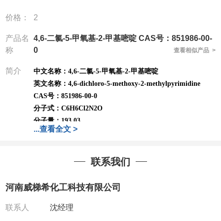
价格：
2
产品名
4,6-二氯-5-甲氧基-2-甲基嘧啶 CAS号：851986-00-
称
0
查看相似产品 >
简介
中文名称：
4,6-二氯-5-甲氧基-2-甲基嘧啶
英文名称：
4,6-dichloro-5-methoxy-2-methylpyrimidine
CAS号：
851986-00-0
分子式：
C6H6Cl2N2O
分子量：
193.03
...
查看全文 >
可根据需求进行分装；
高校及科研单位先发货
*
后付
款
QQ:3930072831
联系我们
微信
:13393727064
联系人
: 沈晓东(
欢迎致电
,
或
QQ
、微信联系
)
河南威梯希化工科技有限公司
联系人
沈经理