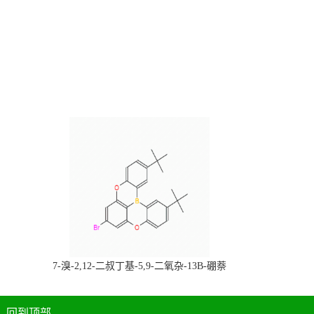
，
7-溴-2,12-二叔丁基-5,9-二氧杂-13B-硼萘
科研产品，
[3,2,1-DE]蒽，CAS:2378498-93-0，常备现
货，按需分装，高校研究所 先发后付
回到顶部