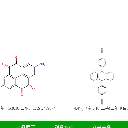
-4,5,9,10-四酮，CAS:2459874-
4,4'-(吩嗪-5,10-二基)二苯甲腈
，现货促销，可分装，高校研究所 先
CAS:1638702-80-3，常备现货，
发后付
高校研究所 先发后付
产品展厅
联系方式
证书荣誉