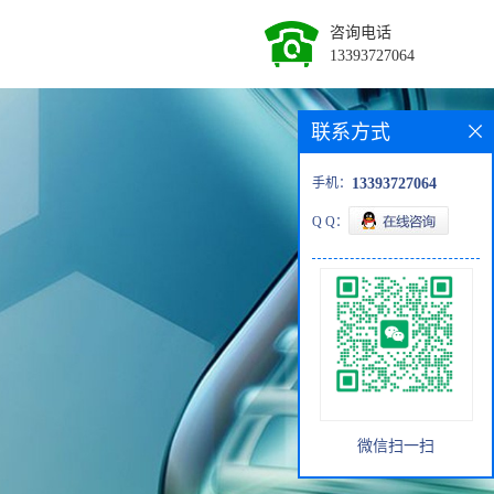
咨询电话
13393727064
联系方式
手机：
13393727064
Q Q：
微信扫一扫