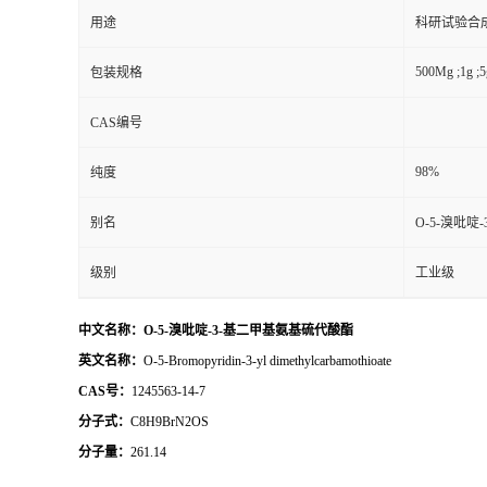
用途
科研试验合
500Mg ;1g ;5
包装规格
CAS编号
98%
纯度
别名
O-5-溴吡
级别
工业级
中文名称：O-5-溴吡啶-3-基二甲基氨基硫代酸酯
英文名称：
O-5-Bromopyridin-3-yl dimethylcarbamothioate
CAS号：
1245563-14-7
分子式：
C8H9BrN2OS
分
子量：
261.14