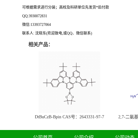
可根据需求进行分装；
高校及科研单位先发货
*
后付款
QQ:3930072831
微信
:13393727064
联系人
: 沈晓东(
欢迎致电
,
或
QQ
、微信联系
)
相关产品：
DtBuCzB-Bpin CAS号：2643331-97-7
2,7-二氨基芘
51-0
公司首页
公司介绍
公司动态